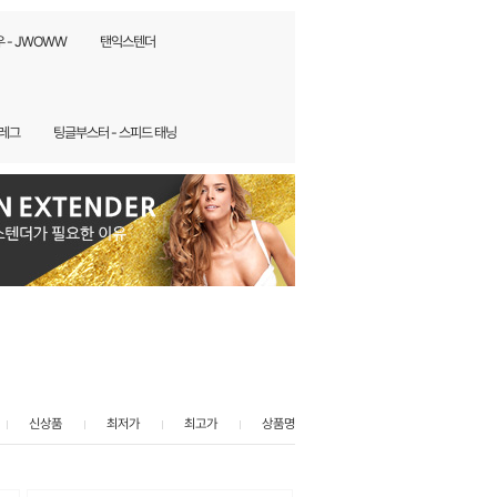
 - JWOWW
탠익스텐더
/레그
팅글부스터 - 스피드 태닝
신상품
최저가
최고가
상품명