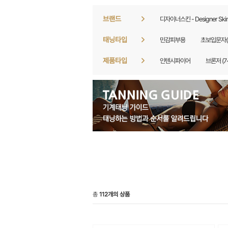
브랜드
디자이너스킨 - Designer Ski
태닝타입
민감피부용
초보입문자(
제품타입
인텐시파이어
브론저 (7
총
112개의 상품