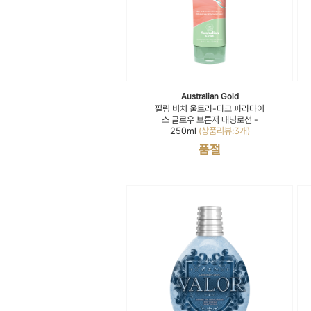
Australian Gold
필링 비치 울트라-다크 파라다이
스 글로우 브론저 태닝로션 -
250ml
(상품리뷰:3개)
품절