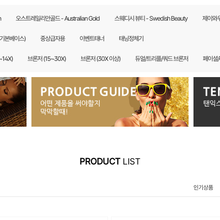
n
오스트레일리안골드 - Australian Gold
스웨디시 뷰티 - Swedish Beauty
제이와우
기본베이스)
중상급자용
이벤트태너
태닝정체기
~14X)
브론저 (15~30X)
브론저 (30X 이상)
듀얼/트리플/쿼드 브론저
페이셜
PRODUCT
LIST
인기상품