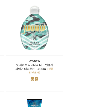
JWOWW
핏 라이프 다이나믹 다크 인텐시
파이어 태닝로션 - 400ml
(상품
리뷰:3개)
품절