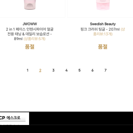
JWOWW
Swedish Beauty
2 in 1 페이스 인텐시파이어 얼굴
핑크 크러쉬 팅글 - 207ml
(상
전용 태닝 & 데일리 보습로션 -
품리뷰:13개)
89ml
(상품리뷰:5개)
품절
품절
1
2
3
4
5
6
7