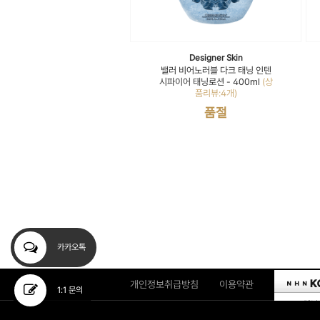
Designer Skin
밸러 비어노러블 다크 태닝 인텐
시파이어 태닝로션 - 400ml
(상
품리뷰:4개)
품절
카카오톡
개인정보취급방침
이용약관
1:1 문의