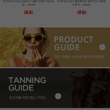
[디자이너스킨] 노틸러스™ 쿨링 브론저 태닝로
[디자이너스킨] 캡티베이트 엔타이싱 내추럴
션 - 400ml
브론저 - 400ml
(품절)
(품절)