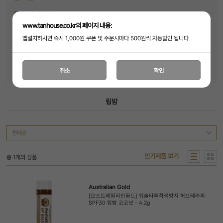
탠익스텐더/진정
탠익스텐더
수딩/진정
www.tanhouse.co.kr의 페이지 내용:
앱설치하시면 즉시 1,000원 쿠폰 및 주문시마다 500원씩 자동할인 됩니다
썬스크린
SPF50 이상
SPF30 이상
SPF15 이상
SPF15 미만
보태니컬라인
스포츠/야외활동용
키즈
립밤
취소
확인
립밤
인기제품 보기
총
1
개의 상품
Australian Gold
[오스트레일리안골드] 입술타투착색방지 허브테라피
SPF30 립밤 코코넛 - 4.2g