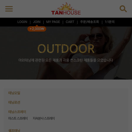
LOGIN
JOIN
MY PAGE
CART
주문/배송조회
1:1문의
+2,000₩
태닝오일
태닝로션
태닝스프레이
마스트 스프레이
지속분사 스프레이
셀프태닝