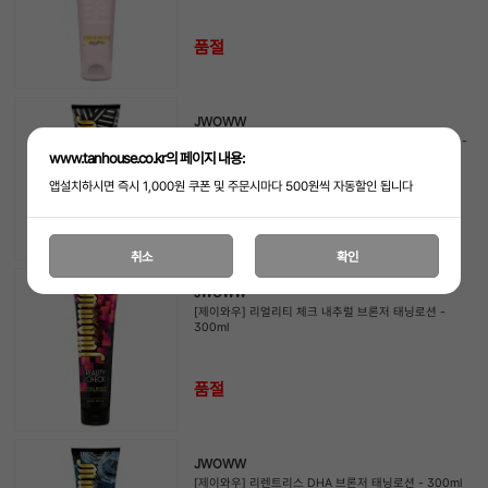
품절
JWOWW
[제이와우] 스터닝 어드밴스드 화이트 브론저 태닝로션 -
www.tanhouse.co.kr의 페이지 내용:
300ml
앱설치하시면 즉시 1,000원 쿠폰 및 주문시마다 500원씩 자동할인 됩니다
품절
취소
확인
JWOWW
[제이와우] 리얼리티 체크 내추럴 브론저 태닝로션 -
300ml
품절
JWOWW
[제이와우] 리렌트리스 DHA 브론저 태닝로션 - 300ml