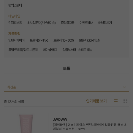
탠익스텐더
태닝타입
민감피부용
초보입문자(기본베이스)
중상급자용
이벤트태너
태닝정체기
제품타입
인텐시파이어
브론저(7~14X)
브론저(15~30X)
브론저(30X이상)
듀얼/트리플/쿼드 브론저
페이셜/레그
팅글부스터 - 스피드 태닝
보틀
인기제품 보기
총
13
개의 상품
JWOWW
[제이와우] 2 in 1 페이스 인텐시파이어 얼굴전용 태닝 &
데일리 보습로션 - 89ml