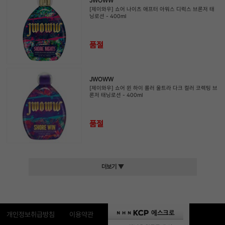
JWOWW
[제이와우] 쇼어 나이츠 애프터 아워스 디럭스 브론저 태
닝로션 - 400ml
품절
JWOWW
[제이와우] 쇼어 윈 하이 롤러 울트라 다크 컬러 코렉팅 브
론저 태닝로션 - 400ml
품절
더보기 ▼
개인정보취급방침
이용약관