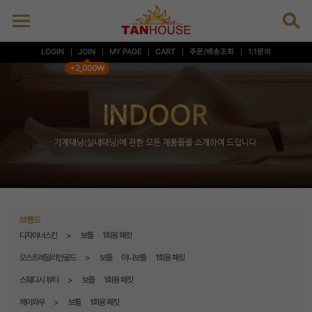
LOGIN
JOIN
MY PAGE
CART
주문/배송조회
1:1문의
+2,000₩
브랜드
디자이너스킨
보틀
1회용 패킷
오스트레일리안골드
보틀
미니보틀
1회용 패킷
스웨디시 뷰티
보틀
1회용 패킷
제이와우
보틀
1회용 패킷