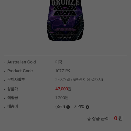
Australian Gold
미국
Product Code
1077199
무이자할부
2~3개월 (5만원 이상 결재시)
상품가
47,000
원
적립금
1,700원
배송비
(조건)
지역별
0
원
총 상품 금액